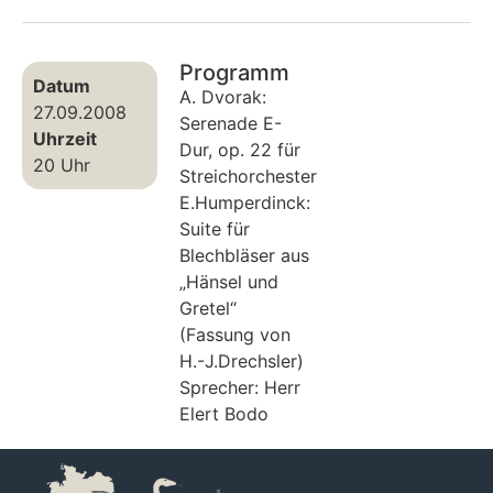
Programm
Datum
A. Dvorak:
27.09.2008
Serenade E-
Uhrzeit
Dur, op. 22 für
20 Uhr
Streichorchester
E.Humperdinck:
Suite für
Blechbläser aus
„Hänsel und
Gretel“
(Fassung von
H.-J.Drechsler)
Sprecher: Herr
Elert Bodo